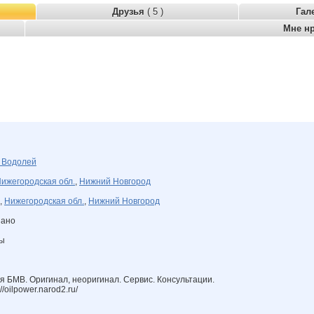
Друзья
( 5 )
Гал
Мне н
я
Водолей
ижегородская обл.
,
Нижний Новгород
,
Нижегородская обл.
,
Нижний Новгород
зано
ны
ля БМВ. Оригинал, неоригинал. Сервис. Консультации.
/oilpower.narod2.ru/