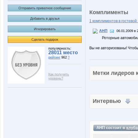
Отправить приватное сообщение
Комплименты
Добавить в друзья
1 комплиментов в гостевой 
Игнорировать
АНП
06.01.2009 в 
Роторные автомобил
Сделать подарок
Вы не авторизованы! Чтоб
популярность:
28011 место
рейтинг
962
?
Метки лидеров
Как получить
уровень?
Интервью
АНП состоит в
клуба