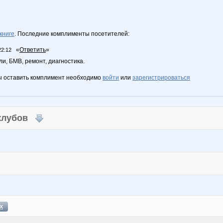
книге
. Последние комплименты посетителей:
«
Ответить
»
22:12
и, БМВ, ремонт, диагностика.
ы оставить комплимент необходимо
войти
или
зарегистрироваться
 клубов
х