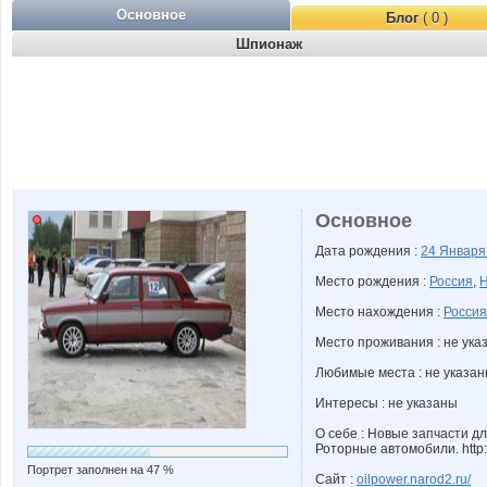
Основное
Блог
( 0 )
Шпионаж
Основное
Дата рождения :
24 Январ
Место рождения :
Россия
,
Н
Место нахождения :
Россия
Место проживания : не ука
Любимые места : не указа
Интересы : не указаны
О себе : Новые запчасти д
Роторные автомобили. http:/
Портрет заполнен на 47 %
Сайт :
oilpower.narod2.ru/