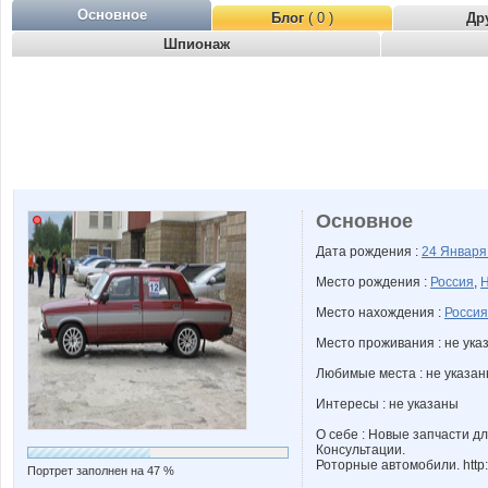
Основное
Блог
( 0 )
Др
Шпионаж
Основное
Дата рождения :
24 Январ
Место рождения :
Россия
,
Н
Место нахождения :
Россия
Место проживания : не ука
Любимые места : не указа
Интересы : не указаны
О себе : Новые запчасти д
Консультации.
Роторные автомобили. http:/
Портрет заполнен на 47 %