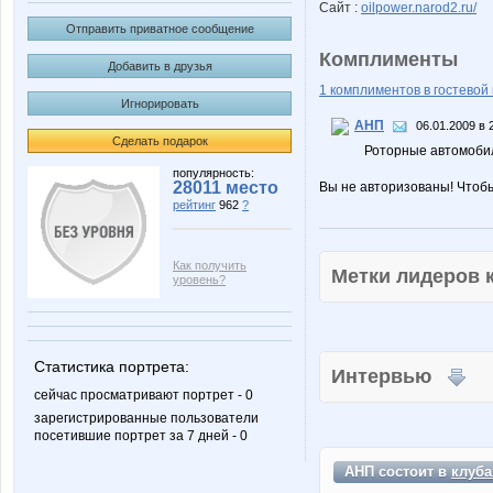
Сайт :
oilpower.narod2.ru/
Отправить приватное сообщение
Комплименты
Добавить в друзья
1 комплиментов в гостевой 
Игнорировать
АНП
06.01.2009 в 
Сделать подарок
Роторные автомобил
популярность:
28011 место
Вы не авторизованы! Чтоб
рейтинг
962
?
Как получить
Метки лидеров
уровень?
Статистика портрета:
Интервью
сейчас просматривают портрет - 0
зарегистрированные пользователи
посетившие портрет за 7 дней - 0
АНП состоит в
клуба